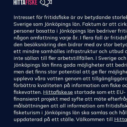
Intresset för fritidsfiske är av betydande storle
Sverige som Jönköpings län. Faktum är att cir
personer bosatta i Jönköpings län bedriver friti
någon omfattning varje år. I flera fall är fritids
den besöksnäring den bidrar med av stor betyd
ett mindre samhälles infrastruktur och utbud 
inte sällan till fler arbetstillfällen. I Sverige oc
Jönköpings län finns goda möjligheter att bedri
men det finns stor potential att ge fler möjligh
uppleva våra vatten genom att tillgängliggör
förbättra kvaliteten på information om fiske o
fiskevatten.
Hittafiske.se
startade som ett EU-
finansierat projekt med syfte att möte efterf
målsättningen att all information om fritidsfis
fisketurism i Jönköpings län ska samlas och hål
uppdaterad på ett ställe. Välkommen till
Hitta