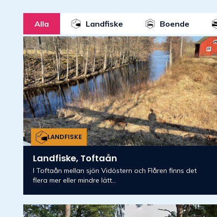
Alla
Landfiske
Boende
LANDFISKE
Landfiske, Toftaån
I Toftaån mellan sjön Vidöstern och Flåren finns det
flera mer eller mindre lätt...