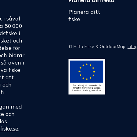
Planera din resa
Planera ditt
k i såväl
fiske
ka 50 000
dsfiske i
fisket och
©
Hitta Fiske
& OutdoorMap.
Integ
else för
och bidrar
h så även i
va fiske
et att
a och
ch
rågan med
ke och
las
fiske.se
.