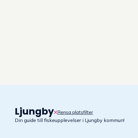
Ljungby
–
guide till fisk
Rensa platsfilter
Din guide till fiskeupplevelser i Ljungby kommun!