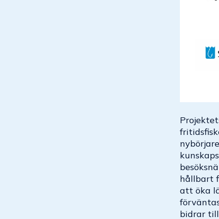
Projektet
fritidsfis
nybörjar
kunskapsb
besöksnär
hållbart f
att öka l
förväntas
bidrar ti