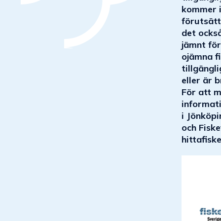
kommer i 
förutsätt
det också
jämnt för
ojämna fi
tillgäng
eller är b
För att 
informati
i Jönköp
och Fisk
hittafisk