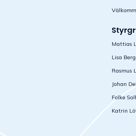
Välkommen
Styrg
Mattias L
Lisa Ber
Rasmus Li
Johan De
Folke So
Katrin L