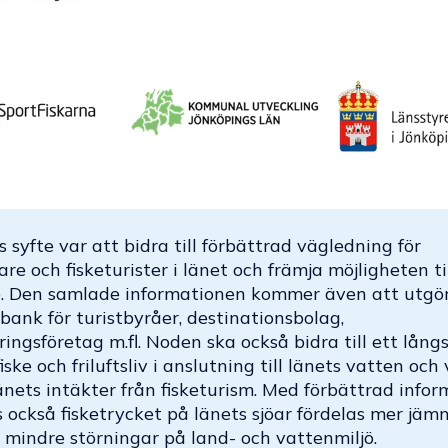
s syfte var att bidra till förbättrad vägledning för
kare och fisketurister i länet och främja möjligheten til
e. Den samlade informationen kommer även att utgö
ank för turistbyråer, destinationsbolag,
ingsföretag m.fl. Noden ska också bidra till ett långs
iske och friluftsliv i anslutning till länets vatten och
änets intäkter från fisketurism. Med förbättrad infor
 också fisketrycket på länets sjöar fördelas mer jämn
ll mindre störningar på land- och vattenmiljö.