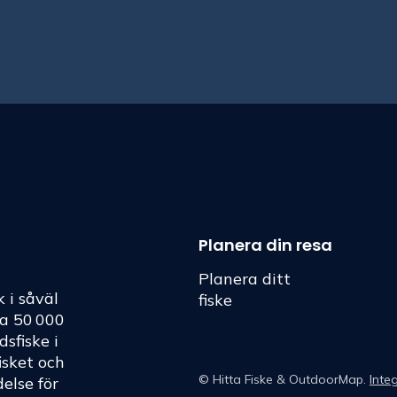
Planera din resa
Planera ditt
k i såväl
fiske
ka 50 000
dsfiske i
fisket och
©
Hitta Fiske
& OutdoorMap.
Integ
else för