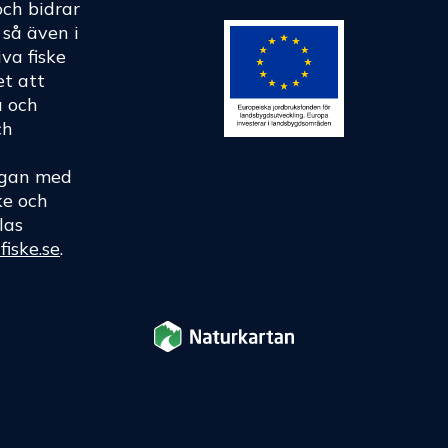
och bidrar
h så även i
va fiske
et att
a och
ch
rågan med
ke och
las
fiske.se
.