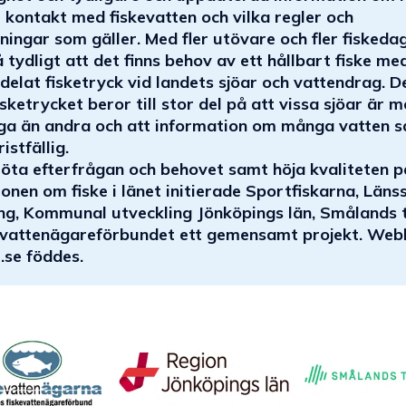
kontakt med fiskevatten och vilka regler och
ningar som gäller. Med fler utövare och fler fiskeda
 tydligt att det finns behov av ett hållbart fiske me
delat fisketryck vid landets sjöar och vattendrag. D
sketrycket beror till stor del på att vissa sjöar är m
liga än andra och att information om många vatten 
ristfällig.
möta efterfrågan och behovet samt höja kvaliteten p
onen om fiske i länet initierade Sportfiskarna, Läns
ing, Kommunal utveckling Jönköpings län, Smålands 
evattenägareförbundet ett gemensamt projekt. Web
e.se föddes.