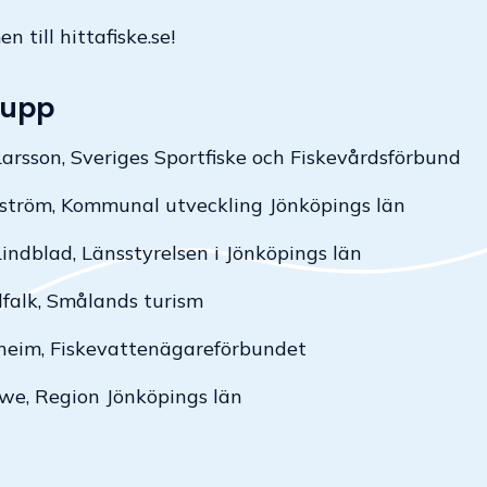
 till hittafiske.se!
rupp
arsson, Sveriges Sportfiske och Fiskevårdsförbund
gström, Kommunal utveckling Jönköpings län
ndblad, Länsstyrelsen i Jönköpings län
lfalk, Smålands turism
lheim, Fiskevattenägareförbundet
öwe, Region Jönköpings län