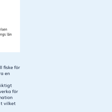
l fiske för
ra en
iktigt
 verka för
mation
t vilket