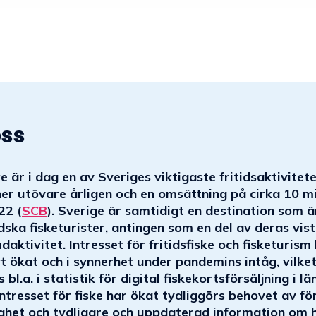
ss
e är i dag en av Sveriges viktigaste fritidsaktivitet
ner utövare årligen och en omsättning på cirka 10 mi
22 (
SCB
). Sverige är samtidigt en destination som 
dska fisketurister, antingen som en del av deras vist
aktivitet. Intresset för fritidsfiske och fisketurism
t ökat och i synnerhet under pandemins intåg, vilket
bl.a. i statistik för digital fiskekortsförsäljning i län
ntresset för fiske har ökat tydliggörs behovet av f
lighet och tydligare och uppdaterad information om