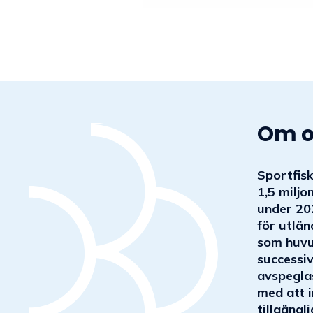
Om o
Sportfisk
1,5 miljo
under 20
för utlän
som huvud
successiv
avspeglas 
med att i
tillgäng