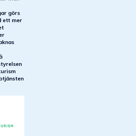
gar görs
d ett mer
et
er
saknas
å
styrelsen
turism
btjänsten