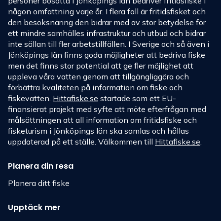
personer bosatta i Jönköpings län bedriver fritidsfiske i
någon omfattning varje år. I flera fall är fritidsfisket och
den besöksnäring den bidrar med av stor betydelse för
ett mindre samhälles infrastruktur och utbud och bidrar
inte sällan till fler arbetstillfällen. I Sverige och så även i
Jönköpings län finns goda möjligheter att bedriva fiske
men det finns stor potential att ge fler möjlighet att
uppleva våra vatten genom att tillgängliggöra och
förbättra kvaliteten på information om fiske och
fiskevatten.
Hittafiske.se
startade som ett EU-
finansierat projekt med syfte att möte efterfrågan med
målsättningen att all information om fritidsfiske och
fisketurism i Jönköpings län ska samlas och hållas
uppdaterad på ett ställe. Välkommen till
Hittafiske.se
.
Planera din resa
Planera ditt fiske
Upptäck mer