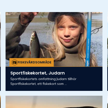
FISKEVÅRDSOMRÅDE
Sportfiskekortet, Judarn
Sportfiskekortets omfattning:Judarn tillhör
Sportfiskekortet, ett fiskekort som ...