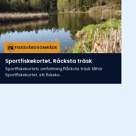
FISKEVÅRDSOMRÅDE
Sportfiskekortet, Råcksta träsk
Sportfiskekortets omfattning:Råcksta träsk tillhör
Sportfiskekortet, ett fiskeko...