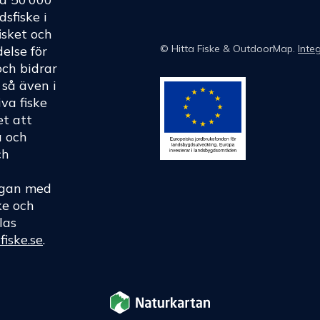
dsfiske i
fisket och
©
Hitta Fiske
& OutdoorMap.
Integ
else för
och bidrar
h så även i
va fiske
et att
a och
ch
rågan med
ke och
las
fiske.se
.