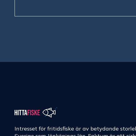
Intresset för fritidsfiske är av betydande storle
Sverige som Jönköpings län. Faktum är att cir