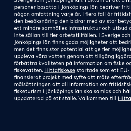
personer bosatta i Jönköpings län bedriver friti
någon omfattning varje år. I flera fall är fritids
den besöksnäring den bidrar med av stor betyd
ett mindre samhälles infrastruktur och utbud 
inte sällan till fler arbetstillfällen. I Sverige oc
Jönköpings län finns goda möjligheter att bedri
men det finns stor potential att ge fler möjligh
uppleva våra vatten genom att tillgängliggör
förbättra kvaliteten på information om fiske o
fiskevatten.
Hittafiske.se
startade som ett EU-
finansierat projekt med syfte att möte efterf
målsättningen att all information om fritidsfis
fisketurism i Jönköpings län ska samlas och hål
uppdaterad på ett ställe. Välkommen till
Hitta