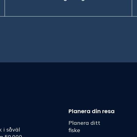
Planera din resa
Planera ditt
k i såväl
fiske
ka 50 000