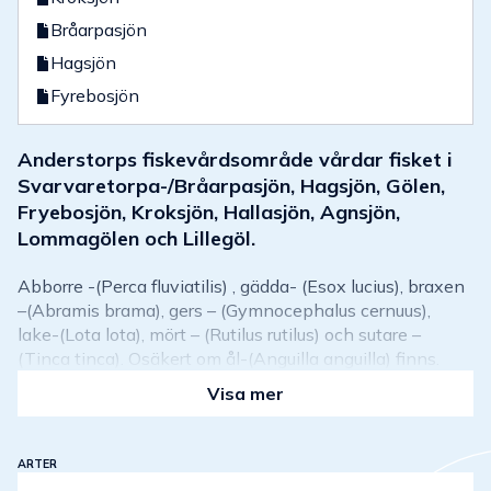
Bråarpasjön
Hagsjön
Fyrebosjön
Anderstorps fiskevårdsområde vårdar fisket i
Svarvaretorpa-/Bråarpasjön, Hagsjön, Gölen,
Fryebosjön, Kroksjön, Hallasjön, Agnsjön,
Lommagölen och Lillegöl.
Abborre -(Perca fluviatilis) , gädda- (Esox lucius), braxen
–(Abramis brama), gers – (Gymnocephalus cernuus),
lake-(Lota lota), mört – (Rutilus rutilus) och sutare –
(Tinca tinca). Osäkert om ål-(Anguilla anguilla) finns.
Visa mer
ARTER