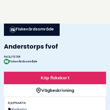
Fiskevårdsområde
Anderstorps fvof
FACILITETER
Fiskevårdsområde
Köp fiskekort
Vägbeskrivning
DJUPKARTA
Kroksjön