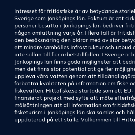
Intresset för fritidsfiske är av betydande storle
Sverige som Jönköpings län. Faktum är att cir
personer bosatta i Jönköpings län bedriver friti
någon omfattning varje år. I flera fall är fritids
den besöksnäring den bidrar med av stor betyd
ett mindre samhälles infrastruktur och utbud 
inte sällan till fler arbetstillfällen. I Sverige oc
Jönköpings län finns goda möjligheter att bedri
men det finns stor potential att ge fler möjligh
uppleva våra vatten genom att tillgängliggör
förbättra kvaliteten på information om fiske o
fiskevatten.
Hittafiske.se
startade som ett EU-
finansierat projekt med syfte att möte efterf
målsättningen att all information om fritidsfis
fisketurism i Jönköpings län ska samlas och hål
uppdaterad på ett ställe. Välkommen till
Hitta