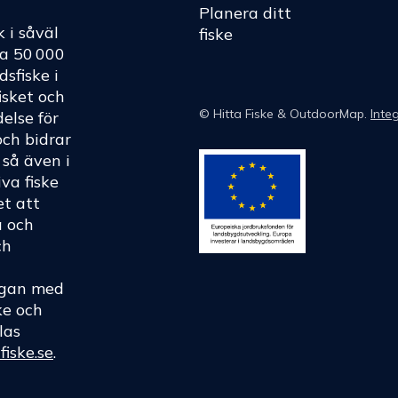
Planera ditt
k i såväl
fiske
ka 50 000
dsfiske i
fisket och
©
Hitta Fiske
& OutdoorMap.
Integ
else för
och bidrar
h så även i
va fiske
et att
a och
ch
rågan med
ke och
las
fiske.se
.