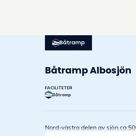
Båtramp
Båtramp Albosjön
FACILITETER
Båtramp
Nord-västra delen av sjön ca 5