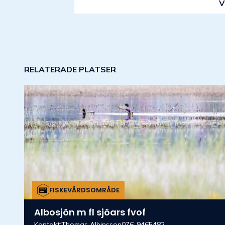
V
RELATERADE PLATSER
FISKEVÅRDSOMRÅDE
Albosjön m fl sjöars fvof
Kontakt:Thomas Albinsson076-9465482