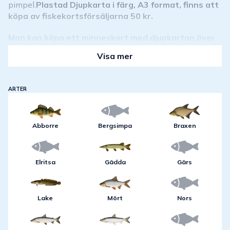
pimpel.
Plastad Djupkarta i färg, A3 format, finns att
köpa av fiskekortsförsäljarna 50 kr.
Man kan köpa ett minneskort med djupkartan över
Bellen för plotters med gps. Minneskorten, 300kr,
Visa mer
med kartan går att för närvarande att öppna i
följande plotters:Lowrance (fiske), Simrad
(motorbåt), B&G (segelbåt). Humminbirds plotter
ARTER
har också djupkartan i ett kartpaket som man kan
abonnera på.
Båthyra 150 kr per dag.
Abborre
Bergsimpa
Braxen
Elritsa
Gädda
Gärs
Lake
Mört
Nors