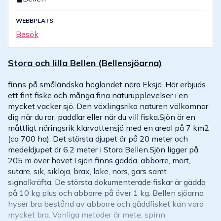
WEBBPLATS
Besök
Stora och lilla Bellen (Bellensjöarna)
finns på småländska höglandet nära Eksjö. Här erbjuds
ett fint fiske och många fina naturupplevelser i en
mycket vacker sjö. Den växlingsrika naturen välkomnar
dig när du ror, paddlar eller när du vill fiska.Sjön är en
måttligt näringsrik klarvattensjö med en areal på 7 km2
(ca 700 ha). Det största djupet är på 20 meter och
medeldjupet är 6.2 meter i Stora Bellen.Sjön ligger på
205 m över havet.I sjön finns gädda, abborre, mört,
sutare, sik, siklöja, brax, lake, nors, gärs samt
signalkräfta. De största dokumenterade fiskar är gädda
på 10 kg plus och abborre på över 1 kg. Bellen sjöarna
hyser bra bestånd av abborre och gäddfisket kan vara
mycket bra. Vanliga metoder är mete, spinn,