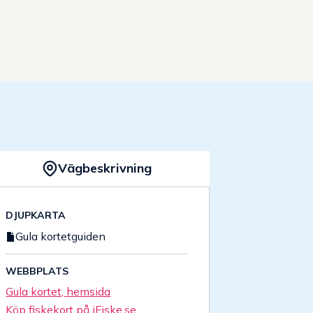
Vägbeskrivning
DJUPKARTA
Gula kortetguiden
WEBBPLATS
Gula kortet, hemsida
Köp fiskekort på iFiske.se