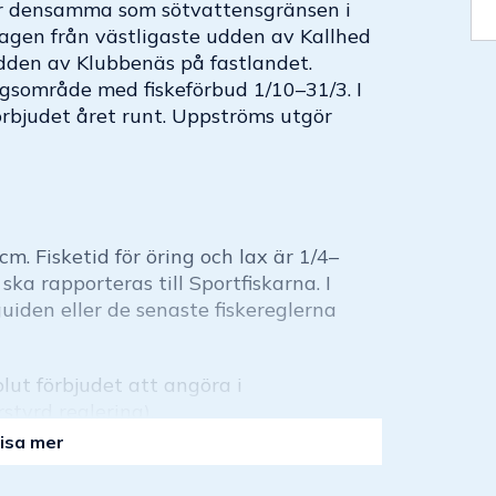
 är densamma som sötvattensgränsen i
dragen från västligaste udden av Kallhed
udden av Klubbenäs på fastlandet.
ngsområde med fiskeförbud 1/10–31/3. I
örbjudet året runt. Uppströms utgör
m. Fisketid för öring och lax är 1/4–
ska rapporteras till Sportfiskarna. I
-guiden eller de senaste fiskereglerna
olut förbjudet att angöra i
styrd reglering).
isa mer