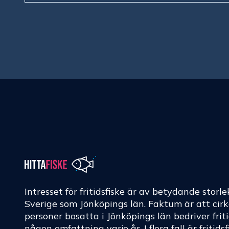
Intresset för fritidsfiske är av betydande storle
Sverige som Jönköpings län. Faktum är att cir
personer bosatta i Jönköpings län bedriver friti
någon omfattning varje år. I flera fall är fritids