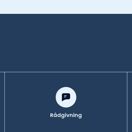
, sarv och mört. Även lax och öring
 grunden nedanför Fästningsholmen
fiskekort som omfattar 60 olika sjöar och
e
Rådgivning