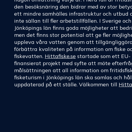
den besöksnäring den bidrar med av stor betyd
ett mindre samhälles infrastruktur och utbud 
inte sällan till fler arbetstillfällen. I Sverige oc
Jönköpings län finns goda möjligheter att bedri
men det finns stor potential att ge fler möjligh
uppleva våra vatten genom att tillgängliggör
förbättra kvaliteten på information om fiske o
fiskevatten.
Hittafiske.se
startade som ett EU-
finansierat projekt med syfte att möte efterf
målsättningen att all information om fritidsfis
fisketurism i Jönköpings län ska samlas och hål
uppdaterad på ett ställe. Välkommen till
Hitta