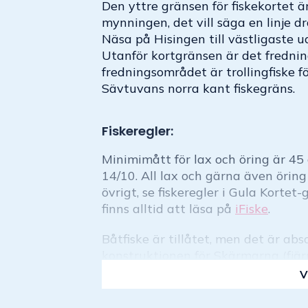
Den yttre gränsen för fiskekortet
mynningen, det vill säga en linje 
Näsa på Hisingen till västligaste 
Utanför kortgränsen är det fredni
fredningsområdet är trollingfiske f
Sävtuvans norra kant fiskegräns.
Fiskeregler:
Minimimått för lax och öring är 45 c
14/10. All lax och gärna även öring 
övrigt, se fiskeregler i Gula Kortet
finns alltid att läsa på
iFiske
.
Båtfiske är tillåtet, men det är abs
konstruktionen för Skärmarna (fjärr
V
Beskrivning: