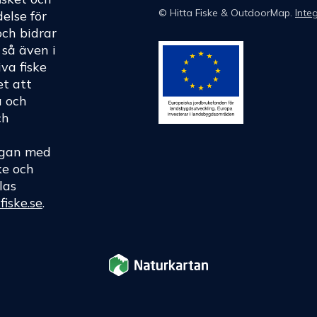
©
Hitta Fiske
& OutdoorMap.
Integ
else för
och bidrar
h så även i
va fiske
et att
a och
ch
rågan med
ke och
las
fiske.se
.