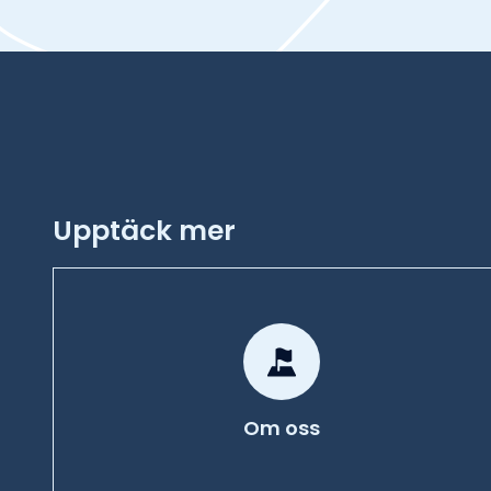
sin jakt efter exempelvis braxen, id
vandrar genom Nordre älv och vid
finns ståndplatser för lax och öring.
Nordre älv tillhör Gula kortet, ett 
vattendrag i Göteborgstrakten.
Kontakt:
goteborg@sportfiskarna.s
Upptäck mer
Om oss