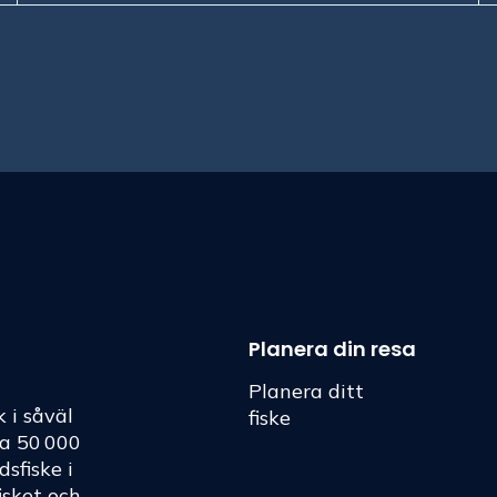
Planera din resa
Planera ditt
k i såväl
fiske
ka 50 000
dsfiske i
fisket och