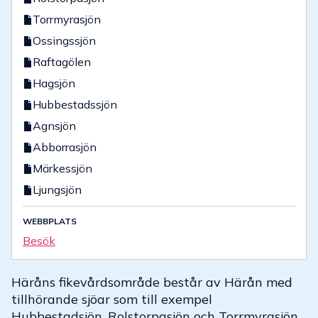
Torrmyrasjön
Ossingssjön
Raftagölen
Hagsjön
Hubbestadssjön
Agnsjön
Abborrasjön
Märkessjön
Ljungsjön
WEBBPLATS
Besök
Häråns fikevårdsområde består av Härån med
tillhörande sjöar som till exempel
Hubbestadsjön, Rolstorpasjön och Torrmyrasjön.