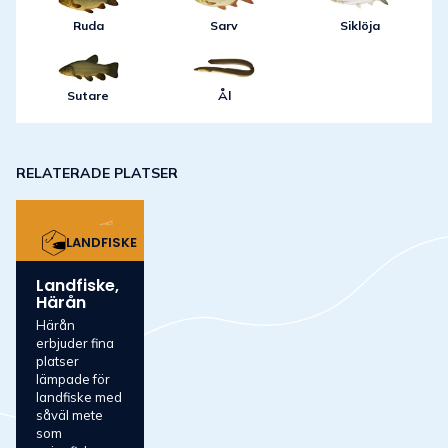
Ruda
Sarv
Siklöja
Sutare
Ål
RELATERADE PLATSER
LANDFISKE
Landfiske,
Härån
Härån
erbjuder fina
platser
lämpade för
landfiske med
såväl mete
som