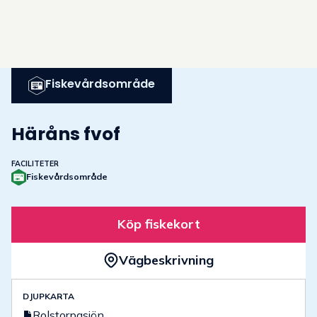
Fiskevårdsområde
Häråns fvof
FACILITETER
Fiskevårdsområde
Köp fiskekort
Vägbeskrivning
DJUPKARTA
Rolstorpasjön