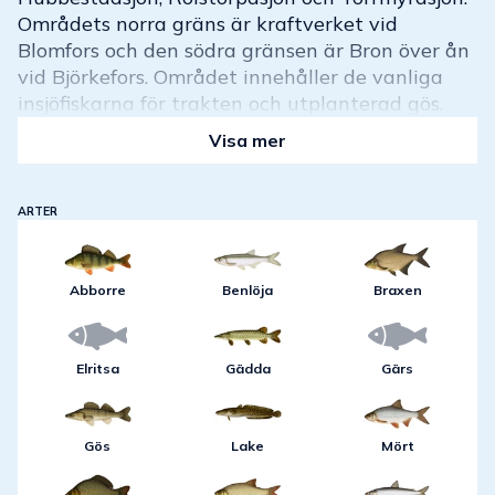
Områdets norra gräns är kraftverket vid
Blomfors och den södra gränsen är Bron över ån
vid Björkefors. Området innehåller de vanliga
insjöfiskarna för trakten och utplanterad gös.
Visa mer
ARTER
Abborre
Benlöja
Braxen
Elritsa
Gädda
Gärs
Gös
Lake
Mört