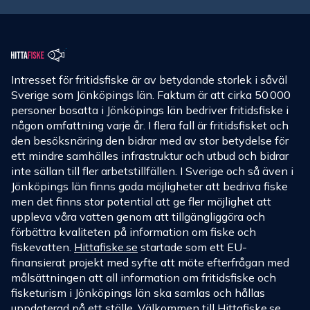
Intresset för fritidsfiske är av betydande storlek i såväl
Sverige som Jönköpings län. Faktum är att cirka 50 000
personer bosatta i Jönköpings län bedriver fritidsfiske i
någon omfattning varje år. I flera fall är fritidsfisket och
den besöksnäring den bidrar med av stor betydelse för
ett mindre samhälles infrastruktur och utbud och bidrar
inte sällan till fler arbetstillfällen. I Sverige och så även i
Jönköpings län finns goda möjligheter att bedriva fiske
men det finns stor potential att ge fler möjlighet att
uppleva våra vatten genom att tillgängliggöra och
förbättra kvaliteten på information om fiske och
fiskevatten.
Hittafiske.se
startade som ett EU-
finansierat projekt med syfte att möte efterfrågan med
målsättningen att all information om fritidsfiske och
fisketurism i Jönköpings län ska samlas och hållas
uppdaterad på ett ställe. Välkommen till
Hittafiske.se
.