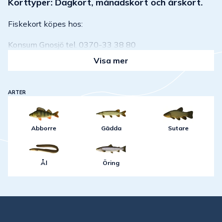
Korttyper: Dagkort, månadskort och årskort.
Fiskekort köpes hos:
Konsum Gnosjö tel. 0370-33 38 80
Visa mer
ARTER
Abborre
Gädda
Sutare
Ål
Öring