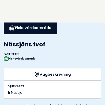
Fiskevårdsområde
Nässjöns fvof
FACILITETER
Fiskevårdsområde
Vägbeskrivning
DJUPKARTA
Nässjö