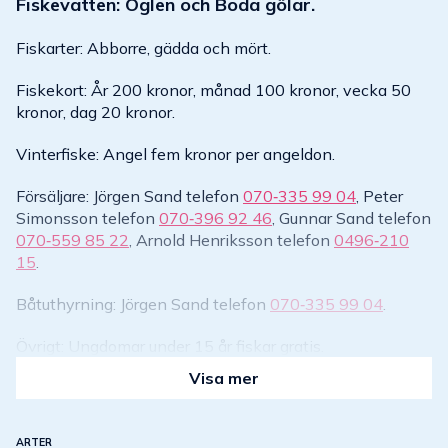
Fiskevatten: Öglen och Boda gölar.
Fiskarter: Abborre, gädda och mört.
Fiskekort: År 200 kronor, månad 100 kronor, vecka 50
kronor, dag 20 kronor.
Vinterfiske: Angel fem kronor per angeldon.
Försäljare: Jörgen Sand telefon
070‑335 99 04
, Peter
Simonsson telefon
070‑396 92 46
, Gunnar Sand telefon
070‑559 85 22
, Arnold Henriksson telefon
0496‑210
15
.
Båtuthyrning: Jörgen Sand telefon
070‑335 99 04
.
Övrigt: Ungdomar under 15 år fiskar gratis.
Visa mer
ARTER