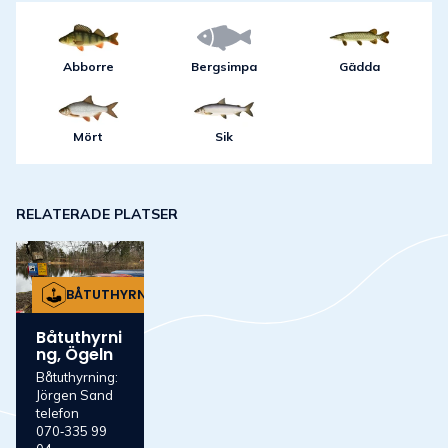
Abborre
Bergsimpa
Gädda
Mört
Sik
RELATERADE PLATSER
BÅTUTHYRNING
Båtuthyrni
ng, Ögeln
Båtuthyrning:
Jörgen Sand
telefon
070‑335 99