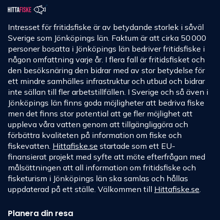
Intresset för fritidsfiske är av betydande storlek i såväl
Sverige som Jönköpings län. Faktum är att cirka 50 000
personer bosatta i Jönköpings län bedriver fritidsfiske i
någon omfattning varje år. I flera fall är fritidsfisket och
den besöksnäring den bidrar med av stor betydelse för
ett mindre samhälles infrastruktur och utbud och bidrar
inte sällan till fler arbetstillfällen. I Sverige och så även i
Jönköpings län finns goda möjligheter att bedriva fiske
men det finns stor potential att ge fler möjlighet att
uppleva våra vatten genom att tillgängliggöra och
förbättra kvaliteten på information om fiske och
fiskevatten.
Hittafiske.se
startade som ett EU-
finansierat projekt med syfte att möte efterfrågan med
målsättningen att all information om fritidsfiske och
fisketurism i Jönköpings län ska samlas och hållas
uppdaterad på ett ställe. Välkommen till
Hittafiske.se
.
Planera din resa