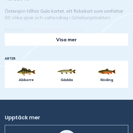
Östersjön tillhör Gula kortet, ett fiskekort som omfattar
60 olika sjöar och vattendrag i Göteborgstrakten.
Kontakt:
goteborg@sportfiskarna.se
Visa mer
ARTER
Abborre
Gädda
Röding
Upptäck mer