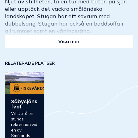
Njut av stillheten, ta en tur med båten på sjön
eller upptäck det vackra småländska
landskapet. Stugan har ett sovrum med
dubbelsäng. Stugan har också en bäddsoffa i
allrummet samt en våningssäng.
Visa mer
RELATERADE PLATSER
FISKEVÅRDSOMRÅDE
Säbysjöns
fvof
Vill Du få en
stunds
rekreation vid
en av
Smålands