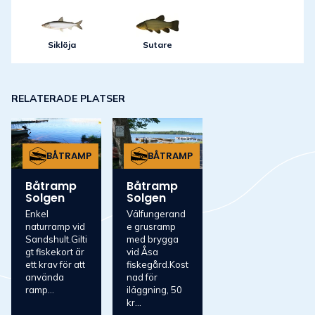
Siklöja
Sutare
RELATERADE PLATSER
BÅTRAMP
BÅTRAMP
Båtramp
Båtramp
Solgen
Solgen
Enkel
Välfungerand
naturramp vid
e grusramp
Sandshult.Gilti
med brygga
gt fiskekort är
vid Åsa
ett krav för att
fiskegård.Kost
använda
nad för
ramp...
iläggning, 50
kr...