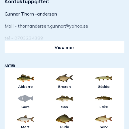
Kontaktuppgifter:
Gunnar Thorn -andersen
Mail - thornandersen.gunnar@yahoo.se
tel - 0703234389
Visa mer
ARTER
Abborre
Braxen
Gädda
Gärs
Gös
Lake
Mört
Ruda
Sarv