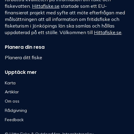
fiskevatten.
Hittafiske.se
startade som ett EU-
finansierat projekt med syfte att möte efterfrågan med
målsättningen att all information om fritidsfiske och
fisketurism i Jönköpings län ska samlas och hållas
uppdaterad på ett ställe. Välkommen till
Hittafiske.se
.
Planera din resa
Planera ditt fiske
Upptäck mer
Karta
Artiklar
Om oss
Rådgivning
Feedback
©
Hitta Fiske
& OutdoorMap.
Integritetspolicy
.