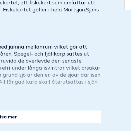
ekortet, ett fiskekort som omfattar ett
 Fiskekortet gäller i hela Mörtsjön.Sjöns
med jämna mellanrum vilket gör att
åren. Spegel- och fjällkarp sattes ut
ruvida de överlevde den senaste
refri under långa isvintrar vilket orsakar
h grund sjö är den en av de sjöar där isen
ll fångad karp skall återutsättas i sjön.
isa mer