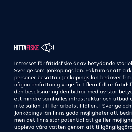
Intresset för fritidsfiske är av betydande storle
Sverige som Jönköpings län. Faktum är att cir
personer bosatta i Jönköpings län bedriver friti
någon omfattning varje år. I flera fall är fritids
den besöksnäring den bidrar med av stor betyd
ett mindre samhälles infrastruktur och utbud 
inte sällan till fler arbetstillfällen. I Sverige oc
Jönköpings län finns goda möjligheter att bedri
men det finns stor potential att ge fler möjligh
uppleva våra vatten genom att tillgängliggör