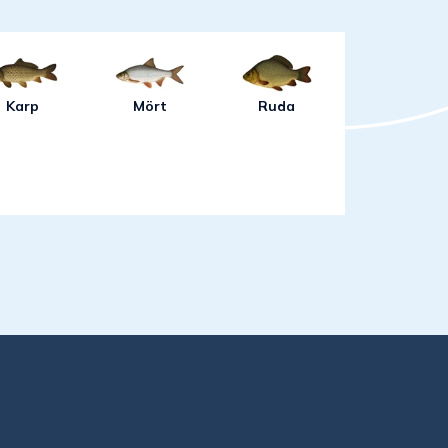
t.
Karp
Mört
Ruda
e till buss, kliv av vid Balingsnäs.
se