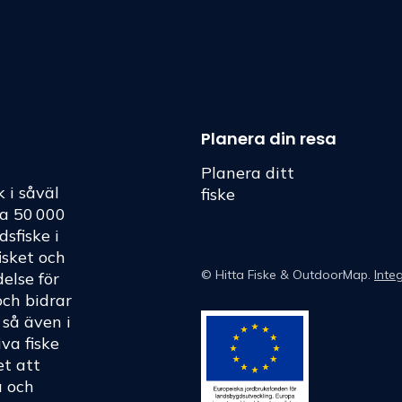
Planera din resa
Planera ditt
k i såväl
fiske
ka 50 000
dsfiske i
fisket och
©
Hitta Fiske
& OutdoorMap.
Integ
else för
och bidrar
h så även i
va fiske
et att
a och