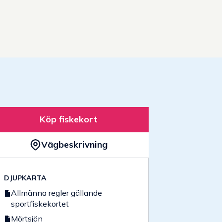
Köp fiskekort
Vägbeskrivning
DJUPKARTA
Allmänna regler gällande
sportfiskekortet
Mörtsjön