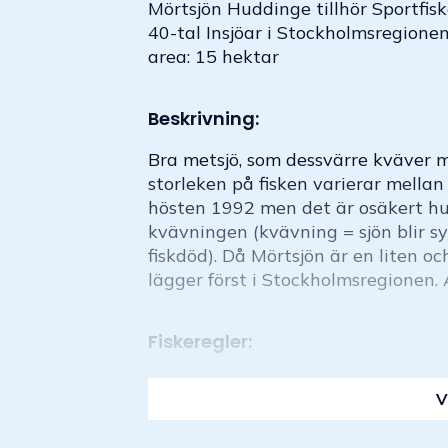
Mörtsjön Huddinge tillhör Sportfisk
40-tal Insjöar i Stockholmsregionen.
area: 15 hektar
Beskrivning:
Bra metsjö, som dessvärre kväver 
storleken på fisken varierar mellan 
hösten 1992 men det är osäkert hu
kvävningen (kvävning = sjön blir sy
fiskdöd). Då Mörtsjön är en liten oc
lägger först i Stockholmsregionen. A
Fiskeregler:
Se allmänna bestämmelser
V
Tillgänglighet: