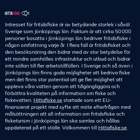
Intresset för fritidsfiske är av betydande storlek i såväl
Sverige som Jönköpings län. Faktum är att cirka 50 000
personer bosatta i Jönköpings län bedriver fritidsfiske i
någon omfattning varje år. I flera fall är fritidsfisket och
den besöksnäring den bidrar med av stor betydelse för
ett mindre samhälles infrastruktur och utbud och bidrar
inte sällan till fler arbetstillfällen. I Sverige och så även i
Jönköpings län finns goda möjligheter att bedriva fiske
men det finns stor potential att ge fler möjlighet att
uppleva våra vatten genom att tillgängliggöra och
förbättra kvaliteten på information om fiske och
fiskevatten.
Hittafiske.se
startade som ett EU-
finansierat projekt med syfte att möte efterfrågan med
målsättningen att all information om fritidsfiske och
fisketurism i Jönköpings län ska samlas och hållas
uppdaterad på ett ställe. Välkommen till
Hittafiske.se
.