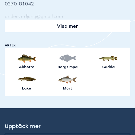
0370-81042
anders.m.ljung@gmail.com
Visa mer
ARTER
Abborre
Bergsimpa
Gädda
Lake
Mört
Upptäck mer