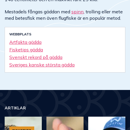
Mestadels fångas gäddan med
spinn
, trolling eller mete
med betesfisk men även flugfiske är en populär metod.
WEBBPLATS
Artfakta gädda
Fisketips gädda
Svenskt rekord på gädda
Sveriges kanske största gädda
ARTIKLAR