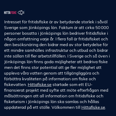
Intresset för fritidsfiske är av betydande storlek i såväl
Sverige som Jönköpings län. Faktum är att cirka 50 000
personer bosatta i Jönköpings län bedriver fritidsfiske i
någon omfattning varje år. I flera fall är fritidsfisket och
den besöksnäring den bidrar med av stor betydelse för
ett mindre samhälles infrastruktur och utbud och bidrar
inte sällan till fler arbetstillfällen. I Sverige och så även i
Jönköpings län finns goda möjligheter att bedriva fiske
men det finns stor potential att ge fler möjlighet att
uppleva våra vatten genom att tillgängliggöra och
förbättra kvaliteten på information om fiske och
fiskevatten.
Hittafiske.se
startade som ett EU-
finansierat projekt med syfte att möte efterfrågan med
målsättningen att all information om fritidsfiske och
fisketurism i Jönköpings län ska samlas och hållas
uppdaterad på ett ställe. Välkommen till
Hittafiske.se
.