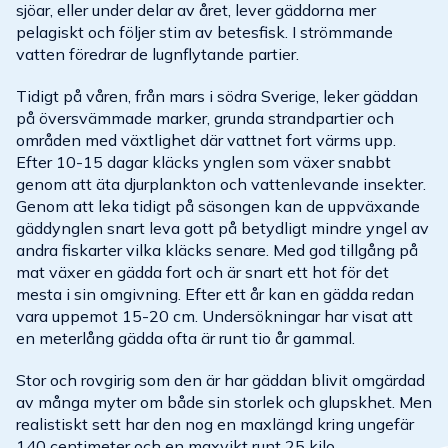
sjöar, eller under delar av året, lever gäddorna mer
pelagiskt och följer stim av betesfisk. I strömmande
vatten föredrar de lugnflytande partier.
Tidigt på våren, från mars i södra Sverige, leker gäddan
på översvämmade marker, grunda strandpartier och
områden med växtlighet där vattnet fort värms upp.
Efter 10-15 dagar kläcks ynglen som växer snabbt
genom att äta djurplankton och vattenlevande insekter.
Genom att leka tidigt på säsongen kan de uppväxande
gäddynglen snart leva gott på betydligt mindre yngel av
andra fiskarter vilka kläcks senare. Med god tillgång på
mat växer en gädda fort och är snart ett hot för det
mesta i sin omgivning. Efter ett år kan en gädda redan
vara uppemot 15-20 cm. Undersökningar har visat att
en meterlång gädda ofta är runt tio år gammal.
Stor och rovgirig som den är har gäddan blivit omgärdad
av många myter om både sin storlek och glupskhet. Men
realistiskt sett har den nog en maxlängd kring ungefär
140 centimeter och en maxvikt runt 25 kilo.