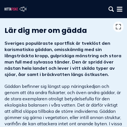
Lär dig mer om gädda
Sveriges populäraste sportfisk är tveklöst den
karismatiska gäddan, omisskännlig med sin
långsträckta kropp, gulprickiga mönstring och stora
mun full med sylvassa tänder. Den är spridd över
nästan hela landet och lever i vitt skilda typer av
sjöar, åar samt i bräckvatten längs östkusten.
Gäddan befinner sig längst upp näringskedjan och
genom att äta andra fiskarter, och även andra gäddor, är
de stora exemplaren otroligt betydelsefulla för den
ekologiska balansen i våra vatten. Det är därför viktigt
att alltid släppa tillbaka de större individerna. Gäddan
gömmer sig gärna i vegetation, eller intill annan struktur,
varifrån de kan attackera intet ont anande byten. I vissa