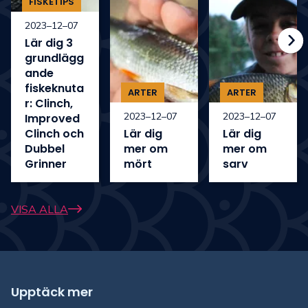
FISKETIPS
2023–12–07
Lär dig 3
grundlägg
ande
fiskeknuta
ARTER
ARTER
r: Clinch,
2023–12–07
2023–12–07
Improved
Clinch och
Lär dig
Lär dig
Dubbel
mer om
mer om
Grinner
mört
sarv
VISA ALLA
Upptäck mer